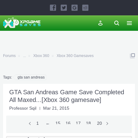
Forums
...
Xbox 360
Xbox 360 Gamesaves
Tags:
gta san andreas
GTA San Andreas Game Save Completed
All Maxed...[Xbox 360 gamesave]
Professor Sqil
Mar 21, 2015
1
←
15
16
17
18
19
20