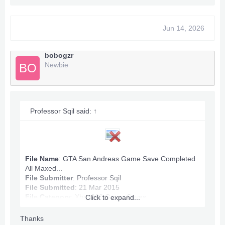
Munição máxima.
Jogo concluído.
Jun 14, 2026
Energia e vida infinitas.
Todos os mapas conquistados.
Dinheiro: 100.060.632
bobogzr
Newbie
BO
Algum problema? Envie uma mensagem privada.
***O conteúdo oculto não pode ser citado.***
Professor Sqil said:
↑
File Name
: GTA San Andreas Game Save Completed
All Maxed...
File Submitter
:
Professor Sqil
File Submitted
: 21 Mar 2015
File Category
:
Xbox360 Game Saves
Click to expand...
Thanks