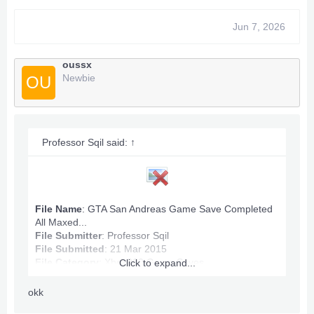
Max Ammo
Game Completed
Jun 7, 2026
Infinite Stamina, Health.
All Map Owned.
Money: 100,060,632
oussx
Newbie
OU
Anything wrong PM.
***Hidden content cannot be quoted.***
Professor Sqil said:
↑
File Name
: GTA San Andreas Game Save Completed
All Maxed...
File Submitter
:
Professor Sqil
File Submitted
: 21 Mar 2015
File Category
:
Xbox360 Game Saves
Click to expand...
okk
GTA San Andreas Game Save Info: