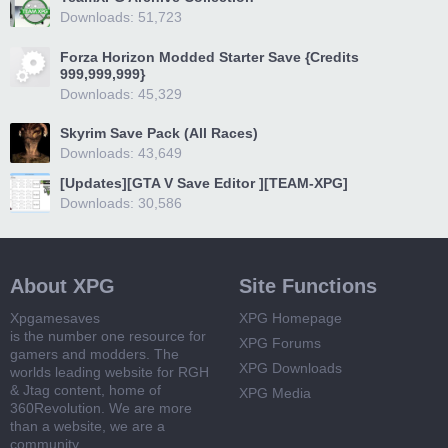
Downloads: 51,723
Forza Horizon Modded Starter Save {Credits
999,999,999}
Downloads: 45,329
Skyrim Save Pack (All Races)
Downloads: 43,649
[Updates][GTA V Save Editor ][TEAM-XPG]
Downloads: 30,586
About XPG
Site Functions
Xpgamesaves
XPG Homepage
is the number one resource for
XPG Forums
gamers and modders. The
XPG Downloads
worlds leading website for RGH
& Jtag content, home of
XPG Media
360Revolution. We are more
than a website, we are a
community