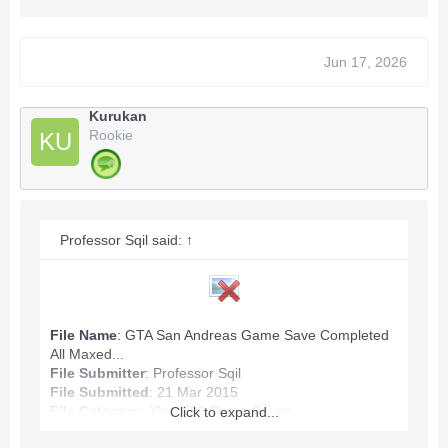
GTA San Andreas Game Save Info:
Max Ammo
Game Completed
Jun 17, 2026
Infinite Stamina, Health.
All Map Owned.
Money: 100,060,632
Kurukan
Rookie
KU
Anything wrong PM.
***Hidden content cannot be quoted.***
Professor Sqil said:
↑
File Name
: GTA San Andreas Game Save Completed
All Maxed...
File Submitter
:
Professor Sqil
File Submitted
: 21 Mar 2015
File Category
:
Xbox360 Game Saves
Click to expand...