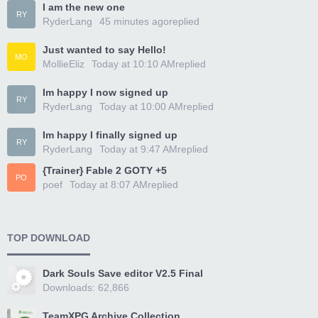
I am the new one
RY
RyderLang
45 minutes ago
replied
Just wanted to say Hello!
MO
MollieEliz
Today at 10:10 AM
replied
Im happy I now signed up
RY
RyderLang
Today at 10:00 AM
replied
Im happy I finally signed up
RY
RyderLang
Today at 9:47 AM
replied
{Trainer} Fable 2 GOTY +5
PO
poef
Today at 8:07 AM
replied
TOP DOWNLOAD
Dark Souls Save editor V2.5 Final
Downloads: 62,866
TeamXPG Archive Collection