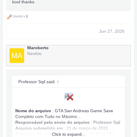
kool thanks.
GTA San Andreas Game Save Info:
Max Ammo
Useful x
1
Game Completed
Infinite Stamina, Health.
Jun 27, 2026
All Map Owned.
Money: 100,060,632
Maroberto
Anything wrong PM.
Newbie
MA
***Hidden content cannot be quoted.***
Professor Sqil said:
↑
Nome do arquivo
: GTA San Andreas Game Save
Completo com Tudo no Máximo...
Responsável pelo envio do arquivo
:
Professor Sqil
Arquivo submetido em
: 21 de março de 2015
Categoria do arquivo
:
Jogos salvos do Xbox 360
Click to expand...