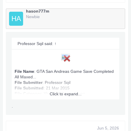
Todos os mapas conquistados.
Dinheiro: 100.060.632
hason777m
Newbie
HA
Algum problema? Envie uma mensagem privada.
***O conteúdo oculto não pode ser citado.***
Professor Sqil said:
↑
File Name
: GTA San Andreas Game Save Completed
All Maxed...
File Submitter
:
Professor Sqil
File Submitted
: 21 Mar 2015
File Category
:
Xbox360 Game Saves
Click to expand...
.
GTA San Andreas Game Save Info:
Max Ammo
Game Completed
Jun 5, 2026