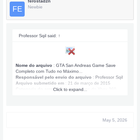
ferostadzn
Newbie
FE
Professor Sqil said:
↑
Nome do arquivo
: GTA San Andreas Game Save
Completo com Tudo no Máximo...
Responsável pelo envio do arquivo
:
Professor Sqil
Arquivo submetido em
: 21 de março de 2015
Categoria do arquivo
:
Jogos salvos do Xbox 360
Click to expand...
Informações sobre o jogo salvo GTA San Andreas:
May 5, 2026
Jogo com munição máxima concluído.
Energia e vida infinitas.
Todos os mapas conquistados.