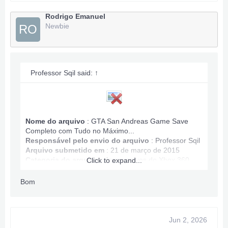
All Map Owned.
Money: 100,060,632
Rodrigo Emanuel
Newbie
RO
Anything wrong PM.
***Hidden content cannot be quoted.***
Professor Sqil said:
↑
Nome do arquivo
: GTA San Andreas Game Save
Completo com Tudo no Máximo...
Responsável pelo envio do arquivo
:
Professor Sqil
Arquivo submetido em
: 21 de março de 2015
Categoria do arquivo
:
Jogos salvos do Xbox 360
Click to expand...
Bom
Informações sobre o jogo salvo GTA San Andreas:
Munição máxima.
Jogo concluído.
Jun 2, 2026
Energia e vida infinitas.