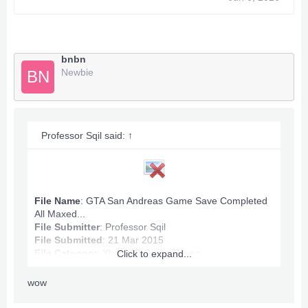
Infinite Stamina, Health.
All Map Owned.
Money: 100,060,632
Anything wrong PM.
bnbn
Newbie
BN
***Hidden content cannot be quoted.***
Professor Sqil said:
↑
File Name
: GTA San Andreas Game Save Completed
All Maxed...
File Submitter
:
Professor Sqil
File Submitted
: 21 Mar 2015
File Category
:
Xbox360 Game Saves
Click to expand...
wow
GTA San Andreas Game Save Info: