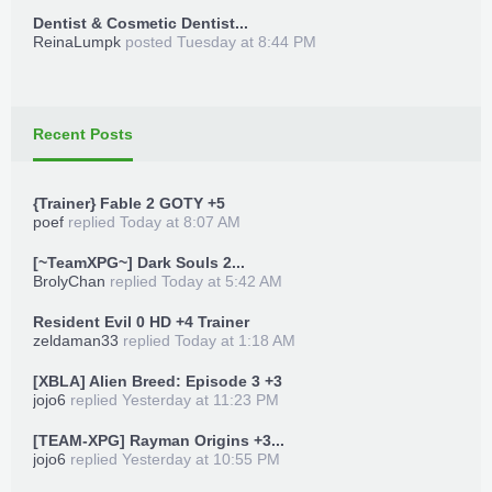
Dentist & Cosmetic Dentist...
ReinaLumpk
posted
Tuesday at 8:44 PM
Recent Posts
{Trainer} Fable 2 GOTY +5
poef
replied
Today at 8:07 AM
[~TeamXPG~] Dark Souls 2...
BrolyChan
replied
Today at 5:42 AM
Resident Evil 0 HD +4 Trainer
zeldaman33
replied
Today at 1:18 AM
[XBLA] Alien Breed: Episode 3 +3
jojo6
replied
Yesterday at 11:23 PM
[TEAM-XPG] Rayman Origins +3...
jojo6
replied
Yesterday at 10:55 PM