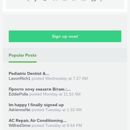
***Hidden content cannot be quoted.***
Sign up now!
Popular Posts
Pediatric Dentist &...
LavonRich1
posted
Wednesday at 7:27 AM
Просто хочу сказати Вітаю.:...
EddiePolla
posted
Monday at 11:52 AM
Im happy I finally signed up
AdrienneNe
posted
Tuesday at 1:32 AM
AC Repair, Air Conditioning...
WilfredSmw
posted
Tuesday at 8:44 PM