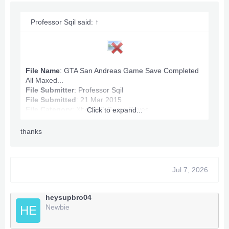
Professor Sqil said:
↑
File Name
: GTA San Andreas Game Save Completed
All Maxed...
File Submitter
:
Professor Sqil
File Submitted
: 21 Mar 2015
File Category
:
Xbox360 Game Saves
Click to expand...
thanks
GTA San Andreas Game Save Info:
Max Ammo
Game Completed
Jul 7, 2026
Infinite Stamina, Health.
All Map Owned.
Money: 100,060,632
heysupbro04
Newbie
HE
Anything wrong PM.