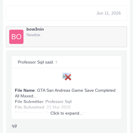
Max Ammo
Game Completed
Jun 11, 2026
Infinite Stamina, Health.
All Map Owned.
Money: 100,060,632
bow3nin
Newbie
BO
Anything wrong PM.
***Hidden content cannot be quoted.***
Professor Sqil said:
↑
File Name
: GTA San Andreas Game Save Completed
All Maxed...
File Submitter
:
Professor Sqil
File Submitted
: 21 Mar 2015
File Category
:
Xbox360 Game Saves
Click to expand...
iyjt
GTA San Andreas Game Save Info: