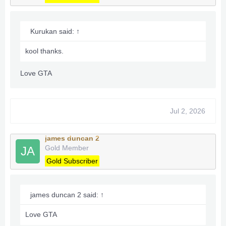
***Hidden content cannot be quoted.***
Kurukan said:
↑
kool thanks.
Love GTA
Jul 2, 2026
james duncan 2
Gold Member
JA
Gold Subscriber
james duncan 2 said:
↑
Love GTA