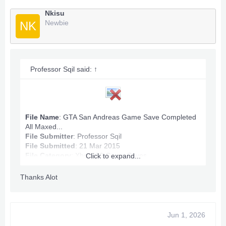
Dinheiro: 100.060.632
Nkisu
Algum problema? Envie uma mensagem privada.
Newbie
NK
***O conteúdo oculto não pode ser citado.***
Professor Sqil said:
↑
File Name
: GTA San Andreas Game Save Completed
All Maxed...
File Submitter
:
Professor Sqil
File Submitted
: 21 Mar 2015
File Category
:
Xbox360 Game Saves
Click to expand...
Thanks Alot
GTA San Andreas Game Save Info:
Max Ammo
Game Completed
Jun 1, 2026
Infinite Stamina, Health.