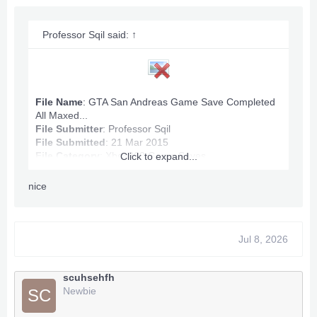
***Hidden content cannot be quoted.***
Professor Sqil said:
↑
File Name
: GTA San Andreas Game Save Completed
All Maxed...
File Submitter
:
Professor Sqil
File Submitted
: 21 Mar 2015
File Category
:
Xbox360 Game Saves
Click to expand...
nice
GTA San Andreas Game Save Info:
Max Ammo
Game Completed
Jul 8, 2026
Infinite Stamina, Health.
All Map Owned.
Money: 100,060,632
scuhsehfh
Newbie
SC
Anything wrong PM.