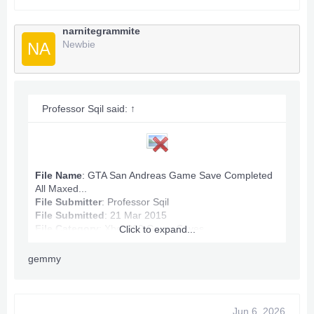
Infinite Stamina, Health.
All Map Owned.
Money: 100,060,632
narnitegrammite
Newbie
NA
Anything wrong PM.
***Hidden content cannot be quoted.***
Professor Sqil said:
↑
File Name
: GTA San Andreas Game Save Completed
All Maxed...
File Submitter
:
Professor Sqil
File Submitted
: 21 Mar 2015
File Category
:
Xbox360 Game Saves
Click to expand...
gemmy
GTA San Andreas Game Save Info:
Max Ammo
Game Completed
Jun 6, 2026