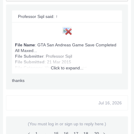
***Hidden content cannot be quoted.***
Professor Sqil said:
↑
File Name
: GTA San Andreas Game Save Completed
All Maxed...
File Submitter
:
Professor Sqil
File Submitted
: 21 Mar 2015
File Category
:
Xbox360 Game Saves
Click to expand...
thanks
GTA San Andreas Game Save Info:
Max Ammo
Game Completed
Jul 16, 2026
Infinite Stamina, Health.
All Map Owned.
Money: 100,060,632
(You must log in or sign up to reply here.)
Anything wrong PM.
1
←
15
16
17
18
19
20