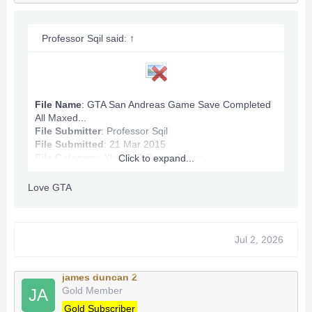
Professor Sqil said:
↑
File Name
: GTA San Andreas Game Save Completed
All Maxed...
File Submitter
:
Professor Sqil
File Submitted
: 21 Mar 2015
File Category
:
Xbox360 Game Saves
Click to expand...
Love GTA
GTA San Andreas Game Save Info:
Max Ammo
Game Completed
Jul 2, 2026
Infinite Stamina, Health.
All Map Owned.
Money: 100,060,632
james duncan 2
Gold Member
JA
Anything wrong PM.
Gold Subscriber