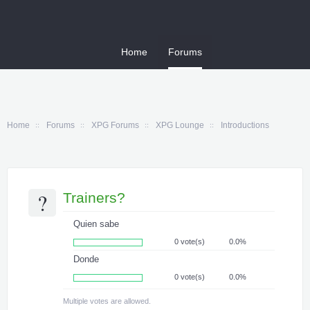
Home
Forums
Home
Forums
XPG Forums
XPG Lounge
Introductions
?
Trainers?
Quien sabe
0 vote(s)
0.0%
Donde
0 vote(s)
0.0%
Multiple votes are allowed.